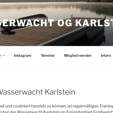
ERWACHT OG KARLS
e
Instagram
Termine
Mitglied werden
Intern
asserwacht Karlstein
ll und routiniert handeln zu können, ist regelmäßiges Trainin
gstag der Wasserwacht Karlstein im Freizeitgebiet Großwelzh