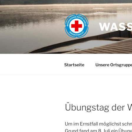
Zum
Inhalt
springen
WASS
Startseite
Unsere Ortsgrupp
Übungstag der W
Um im Ernstfall möglichst schne
Grund fand am 8. Juli ein Übun