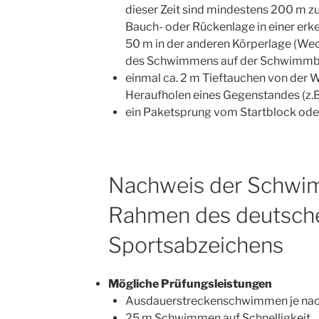
dieser Zeit sind mindestens 200 m z
Bauch- oder Rückenlage in einer e
50 m in der anderen Körperlage (We
des Schwimmens auf der Schwimmba
einmal ca. 2 m Tieftauchen von der 
Heraufholen eines Gegenstandes (z.B.
ein Paketsprung vom Startblock oder
Nachweis der Schwim
Rahmen des deutsch
Sportsabzeichens
Mögliche Prüfungsleistungen
Ausdauerstreckenschwimmen je nac
25 m Schwimmen auf Schnelligkeit