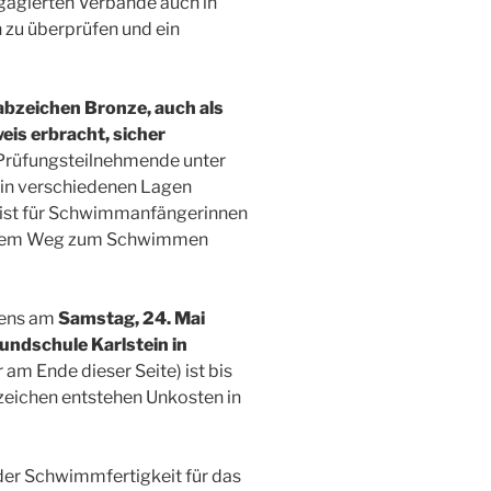
gagierten Verbände auch in
 zu überprüfen und ein
bzeichen Bronze, auch als
is erbracht, sicher
Prüfungsteilnehmende unter
 in verschiedenen Lagen
ist für Schwimmanfängerinnen
uf dem Weg zum Schwimmen
hens am
Samstag, 24. Mai
undschule Karlstein in
am Ende dieser Seite) ist bis
zeichen entstehen Unkosten in
er Schwimmfertigkeit für das