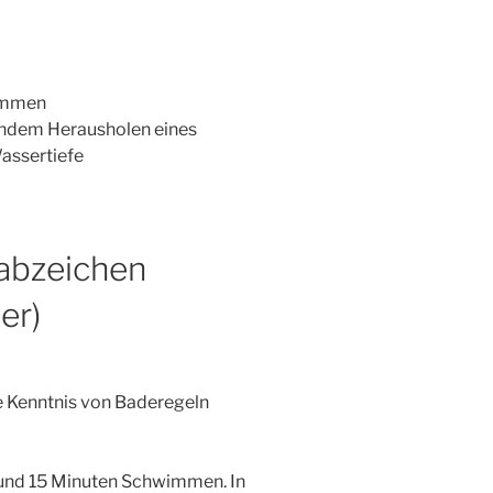
immen
endem Herausholen eines
assertiefe
abzeichen
er)
e Kenntnis von Baderegeln
nd 15 Minuten Schwimmen. In