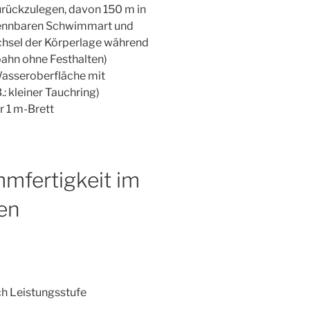
urückzulegen, davon 150 m in
rkennbaren Schwimmart und
chsel der Körperlage während
hn ohne Festhalten)
Wasseroberfläche mit
: kleiner Tauchring)
 1 m-Brett
mfertigkeit im
en
h Leistungsstufe