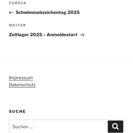
Vorheriger
ZURÜCK
Beitrag
Schwimmabzeichentag 2025
Nächster
WEITER
Beitrag
Zeltlager 2025 – Anmeldestart
Impressum
Datenschutz
SUCHE
Suchen
Suche
nach: