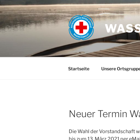
Zum
Inhalt
springen
WASS
Startseite
Unsere Ortsgrupp
Neuer Termin Wa
Die Wahl der Vorstandschaft w
bis zum 13. März 2021 per eMail