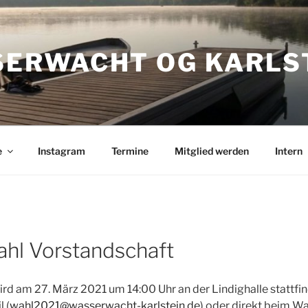
ERWACHT OG KARLS
e
Instagram
Termine
Mitglied werden
Intern
hl Vorstandschaft
ird am 27. März 2021 um 14:00 Uhr an der Lindighalle stattf
 (
wahl2021@wasserwacht-karlstein.de
) oder direkt beim 