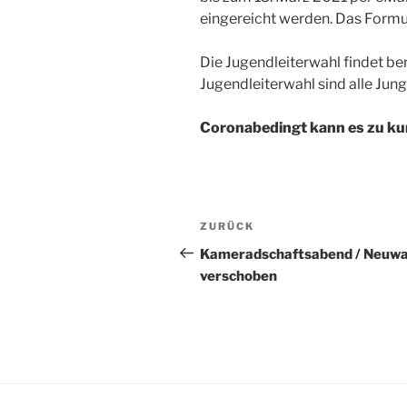
eingereicht werden. Das Formu
Die Jugendleiterwahl findet ber
Jugendleiterwahl sind alle Jun
Coronabedingt kann es zu k
Beitragsnavigation
Vorheriger
ZURÜCK
Beitrag
Kameradschaftsabend / Neuwah
verschoben