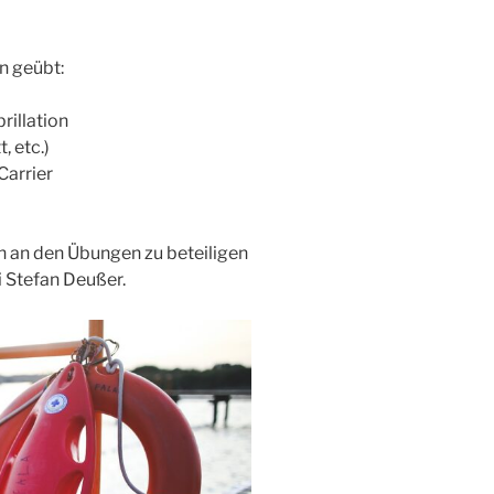
n geübt:
illation
, etc.)
Carrier
ich an den Übungen zu beteiligen
i Stefan Deußer.