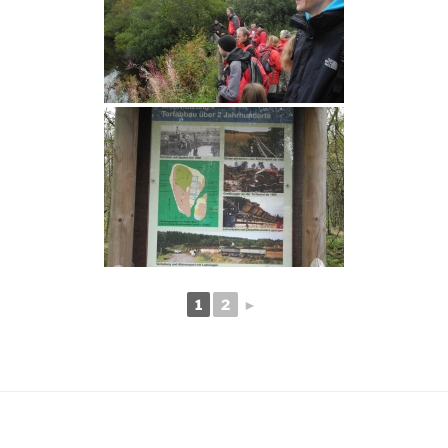
1
2
►