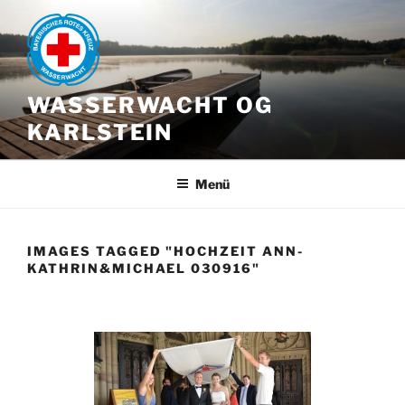
Zum
Inhalt
springen
WASSERWACHT OG
KARLSTEIN
Menü
IMAGES TAGGED "HOCHZEIT ANN-
KATHRIN&MICHAEL 030916"