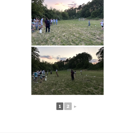
1
2
►